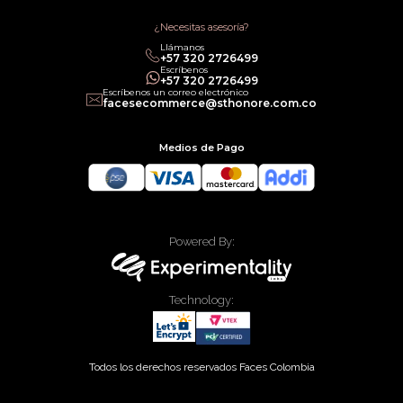
Términos de Servicios
Política legal de Gift Cards
¿Necesitas asesoría?
Llámanos
‎+57 320 2726499
Escríbenos
‎+57 320 2726499
Escríbenos un correo electrónico
facesecommerce@sthonore.com.co
Medios de Pago
Powered By:
Technology:
Todos los derechos reservados Faces Colombia