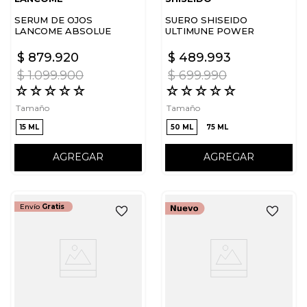
SERUM DE OJOS
SUERO SHISEIDO
LANCOME ABSOLUE
ULTIMUNE POWER
INFUSING CONCENTRATE
$
879
.
920
$
489
.
993
$
1
.
099
.
900
$
699
.
990
☆
☆
☆
☆
☆
☆
☆
☆
☆
☆
Tamaño
Tamaño
15 ML
50 ML
75 ML
AGREGAR
AGREGAR
Envío
Gratis