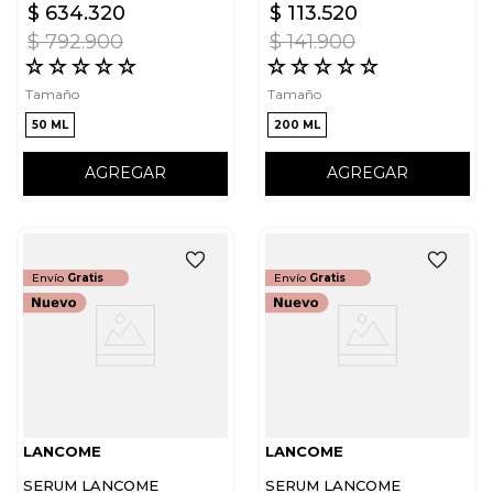
$
634
.
320
$
113
.
520
$
792
.
900
$
141
.
900
☆
☆
☆
☆
☆
☆
☆
☆
☆
☆
Tamaño
Tamaño
50 ML
200 ML
AGREGAR
AGREGAR
Envío
Gratis
Envío
Gratis
LANCOME
LANCOME
SERUM LANCOME
SERUM LANCOME