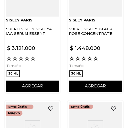
SISLEY PARIS
SISLEY PARIS
SUERO SISLEY SISLEYA
SUERO SISLEY BLACK
IAA SERUM ESSENT
ROSE CONCENTRATE
LONGEVITE
$
3
.
121
.
000
$
1
.
448
.
000
☆
☆
☆
☆
☆
☆
☆
☆
☆
☆
Tamaño
Tamaño
30 ML
30 ML
AGREGAR
AGREGAR
Envío
Gratis
Envío
Gratis