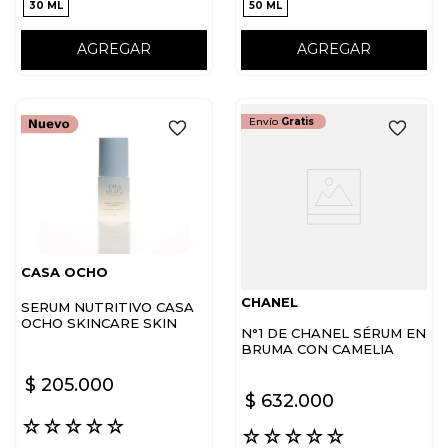
30 ML
50 ML
AGREGAR
AGREGAR
Envío
Gratis
CASA OCHO
CHANEL
SERUM NUTRITIVO CASA
OCHO SKINCARE SKIN
N°1 DE CHANEL SÉRUM EN
COCKTAIL
BRUMA CON CAMELIA
ROJA
$
205
.
000
$
632
.
000
☆
☆
☆
☆
☆
☆
☆
☆
☆
☆