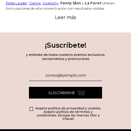
Estée Lauder
,
Clarins
,
Givenchy
,
Fenty Skin
y
La Foret
ofrecen
formulaciones de alta concentración con resultados visibles.
Leer más
Sérum facial según
tu tipo de piel
¡Suscríbete!
y entérate de todos nuestros eventos exclusivos,
lanzamientos y promociones
¿Cómo elegir el mejor sérum? Depende de tus necesidades:
Piel seca:
Busca
sueros faciales
con
ácido
hialurónico
y ceramidas que hidraten
SUSCRIBIRME
profundamente
Acepto política de privacidad y cookies.
Acepto política de términos y
condiciones. Excluye las marcas Dior y
Chanel
Piel grasa:
Opta por texturas ligeras con