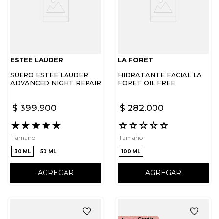
ESTEE LAUDER
LA FORET
SUERO ESTEE LAUDER
HIDRATANTE FACIAL LA
ADVANCED NIGHT REPAIR
FORET OIL FREE
ANR
PROTECTIVE
MOISTURIZER SPG15
$
399
.
900
$
282
.
000
★
★
★
★
★
☆
☆
☆
☆
☆
Tamaño
Tamaño
30 ML
50 ML
100 ML
AGREGAR
AGREGAR