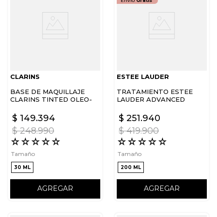
Envío
Gratis
CLARINS
ESTEE LAUDER
BASE DE MAQUILLAJE
TRATAMIENTO ESTEE
CLARINS TINTED OLEO-
LAUDER ADVANCED
SERUM
NIGHT REPAIR ANR
$
149
.
394
$
251
.
940
$
248
.
990
$
419
.
900
☆
☆
☆
☆
☆
☆
☆
☆
☆
☆
Tamaño
Tamaño
30 ML
200 ML
AGREGAR
AGREGAR