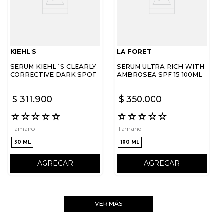
KIEHL'S
LA FORET
SERUM KIEHL´S CLEARLY
SERUM ULTRA RICH WITH
CORRECTIVE DARK SPOT
AMBROSEA SPF 15 100ML
$
311
.
900
$
350
.
000
☆
☆
☆
☆
☆
☆
☆
☆
☆
☆
Tamaño
Tamaño
30 ML
100 ML
AGREGAR
AGREGAR
VER MÁS