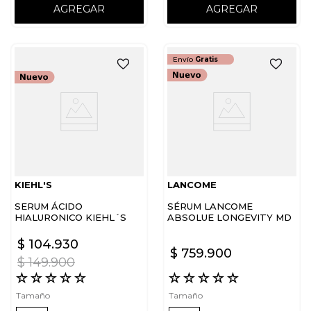
AGREGAR
AGREGAR
Envío
Gratis
KIEHL'S
LANCOME
SERUM ÁCIDO
SÉRUM LANCOME
HIALURONICO KIEHL´S
ABSOLUE LONGEVITY MD
ULTRA PURE HIGH-
INTERCEPT THE SERUM
POTENCY
$
104
.
930
$
759
.
900
$
149
.
900
☆
☆
☆
☆
☆
☆
☆
☆
☆
☆
Tamaño
Tamaño