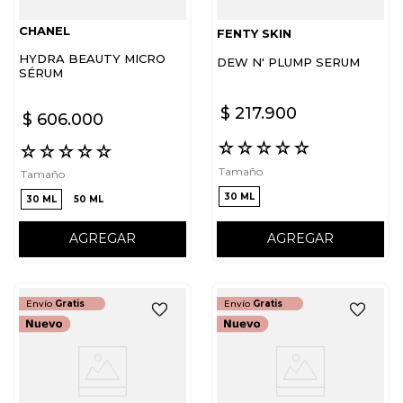
CHANEL
FENTY SKIN
HYDRA BEAUTY MICRO
DEW N' PLUMP SERUM
SÉRUM
$
217
.
900
$
606
.
000
☆
☆
☆
☆
☆
☆
☆
☆
☆
☆
Tamaño
Tamaño
30 ML
30 ML
50 ML
AGREGAR
AGREGAR
Envío
Gratis
Envío
Gratis