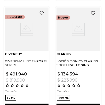
Envío
Gratis
GIVENCHY
CLARINS
GIVENCHY L INTEMPOREL
LOCIÓN TÓNICA CLARINS
SERUM
SOOTHING TONING
LOTION
$
491
.
940
$
134
.
394
$
819
.
900
$
223
.
990
☆
☆
☆
☆
☆
☆
☆
☆
☆
☆
Tamaño
Tamaño
30 ML
400 ML