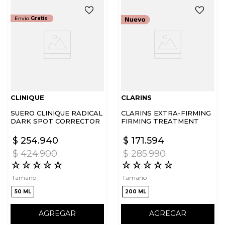
Envío
Gratis
CLINIQUE
CLARINS
SUERO CLINIQUE RADICAL
CLARINS EXTRA-FIRMING
DARK SPOT CORRECTOR
FIRMING TREATMENT
ESSENCE RETAIL
$
254
.
940
$
171
.
594
$
424
.
900
$
285
.
990
☆
☆
☆
☆
☆
☆
☆
☆
☆
☆
Tamaño
Tamaño
50 ML
200 ML
AGREGAR
AGREGAR