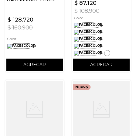
$
87
.
120
$
108
.
900
Color
$
128
.
720
$
160
.
900
Color
AGREGAR
AGREGAR