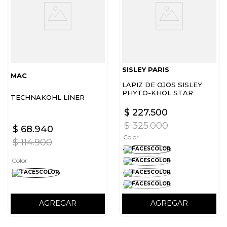
SISLEY PARIS
MAC
LAPIZ DE OJOS SISLEY
PHYTO-KHOL STAR
TECHNAKOHL LINER
WATERPROOF
$
227
.
500
$
325
.
000
$
68
.
940
Color
$
114
.
900
Color
AGREGAR
AGREGAR