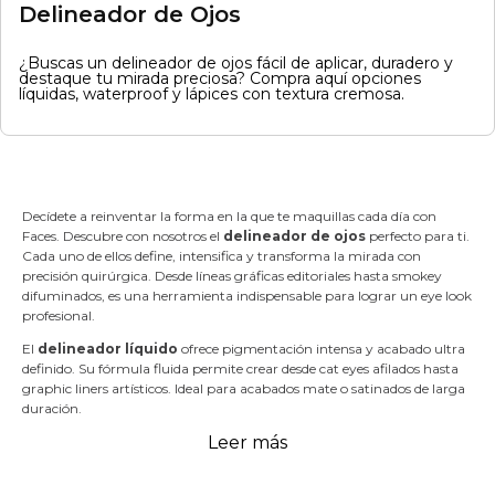
Delineador de Ojos
¿Buscas un delineador de ojos fácil de aplicar, duradero y
destaque tu mirada preciosa? Compra aquí opciones
líquidas, waterproof y lápices con textura cremosa.
Decídete a reinventar la forma en la que te maquillas cada día con
Faces. Descubre con nosotros el
delineador de ojos
perfecto para ti.
Cada uno de ellos define, intensifica y transforma la mirada con
precisión quirúrgica. Desde líneas gráficas editoriales hasta smokey
difuminados, es una herramienta indispensable para lograr un eye look
profesional.
El
delineador líquido
ofrece pigmentación intensa y acabado ultra
definido. Su fórmula fluida permite crear desde cat eyes afilados hasta
graphic liners artísticos. Ideal para acabados mate o satinados de larga
duración.
Leer más
Asimismo, el
delineador en gel
combina la intensidad del líquido
con la suavidad de aplicación del lápiz. Su textura cremosa se fija
fácilmanete, perfecta para tightlining y técnicas de smudging