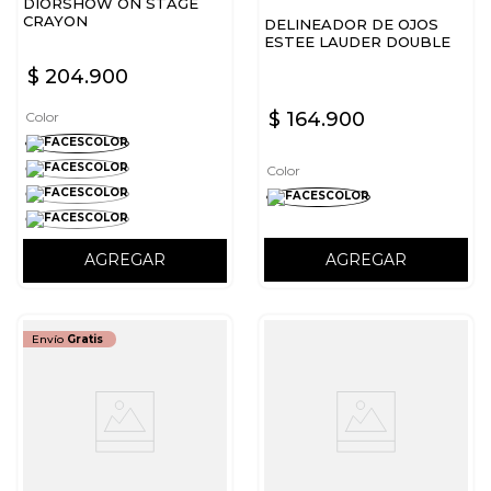
DIORSHOW ON STAGE
CRAYON
DELINEADOR DE OJOS
ESTEE LAUDER DOUBLE
WEAR 24H WATERPROOF
$
204
.
900
EYE PENCIL
$
164
.
900
Color
Color
AGREGAR
AGREGAR
Envío
Gratis