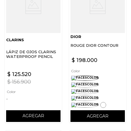
DIOR
CLARINS
ROUGE DIOR CONTOUR
LÁPIZ DE OJOS CLARINS
WATERPROOF PENCIL
$
198
.
000
LÁPIZ DE OJOS
Color
$
125
.
520
$
156
.
900
Color
AGREGAR
AGREGAR