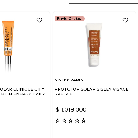
Envío
Gratis
SISLEY PARIS
LAR CLINIQUE CITY
PROTCTOR SOLAR SISLEY VISAGE
 HIGH ENERGY DAILY
SPF 50+
SUPERDEFENSE
$
1
.
018
.
000
☆
☆
☆
☆
☆
☆