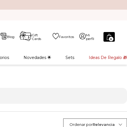
Gift
Mi
Blog
Favoritos
Cards
perfil
0
orios
Novedades 🌟
Sets
Ideas De Regalo 🎁
Ordenar por
Relevancia