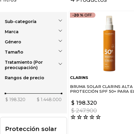
-
20 %
Marca
Protección solar
corporal
Género
CLARINS
Protección solar facial
CLINIQUE
Tamaño
Unisex
SISLEY PARIS
Tratamiento (Por
40 ml
preocupación)
Rangos de precio
CLARINS
Piel todo tipo
BRUMA SOLAR CLARINS ALTA
PROTECCIÓN SPF 50+ PARA E
CUERPO
$ 198.320
$ 1.448.000
$
198
.
320
$
247
.
900
☆
☆
☆
☆
☆
Protección solar