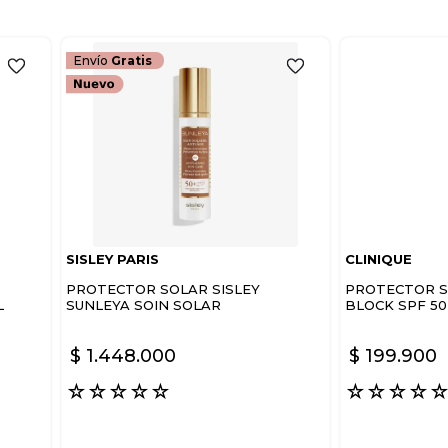
Envío
Gratis
SISLEY PARIS
CLINIQUE
PROTECTOR SOLAR SISLEY
PROTECTOR SO
L
SUNLEYA SOIN SOLAR
BLOCK SPF 50
ANTIENVEJECIMIENTO SPF50
PROTECTOR 
$
1
.
448
.
000
$
199
.
900
☆
☆
☆
☆
☆
☆
☆
☆
☆