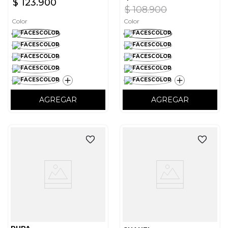
$
123
.
900
$
108
.
900
Color
Color
AGREGAR
AGREGAR