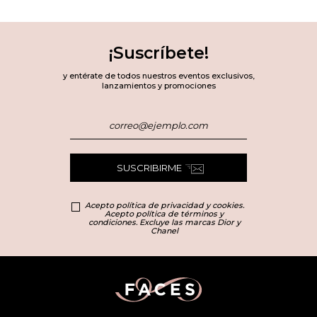
para efecto mate difuminado, como base que intensifica cualquier
labial encima, o mezclado con gloss para crear tonos custom.
Prueba la técnica overlining sutil con
delineador para labios
un
¡Suscríbete!
tono más oscuro que tu color natural para crear ilusión de volumen
plumped sin inyecciones.
y entérate de todos nuestros eventos exclusivos,
lanzamientos y promociones
Los
delineadores rojos
son los más versátiles del beauty case. Un
rojo ladrillo funciona como nude para latinas, mientras que rojos cereza
o carmesí aportan drama instantáneo. Combínalos con rubores en la
misma familia tonal para looks monocromáticos que alargan el rostro.
Profesional tip: elige delineadores un shade más oscuro que tu labial
para dimensión 3D, o idéntico al tono para cobertura uniforme long-
SUSCRIBIRME
lasting. Las firmas de lujo como Chanel, Dior, Clinique y MAC formulan
con pigmentos puros que no cambian el tono durante el día.
Acepto política de privacidad y cookies.
¡En Faces encuentras la gama cromática más completa de todas!
Acepto política de términos y
condiciones. Excluye las marcas Dior y
Chanel