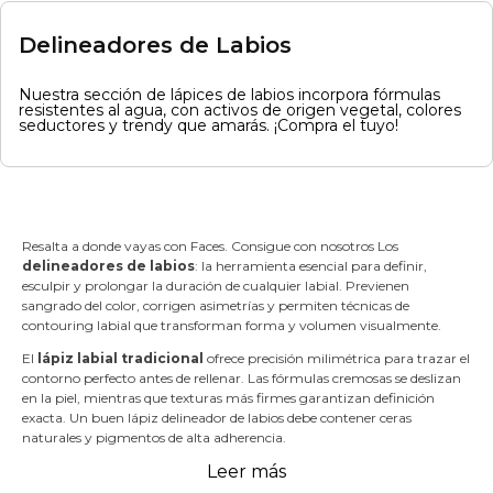
Delineadores de Labios
Nuestra sección de lápices de labios incorpora fórmulas
resistentes al agua, con activos de origen vegetal, colores
seductores y trendy que amarás. ¡Compra el tuyo!
Resalta a donde vayas con Faces. Consigue con nosotros Los
delineadores de labios
: la herramienta esencial para definir,
esculpir y prolongar la duración de cualquier labial. Previenen
sangrado del color, corrigen asimetrías y permiten técnicas de
contouring labial que transforman forma y volumen visualmente.
El
lápiz labial tradicional
ofrece precisión milimétrica para trazar el
contorno perfecto antes de rellenar. Las fórmulas cremosas se deslizan
en la piel, mientras que texturas más firmes garantizan definición
exacta. Un buen lápiz delineador de labios debe contener ceras
naturales y pigmentos de alta adherencia.
Leer más
¿Quieres un producto multitaskin? Prueba el
perfilador de labios
: