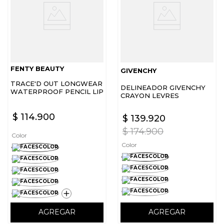
FENTY BEAUTY
GIVENCHY
TRACE'D OUT LONGWEAR
DELINEADOR GIVENCHY
WATERPROOF PENCIL LIP
CRAYON LEVRES
LINER
$
114
.
900
$
139
.
920
$
174
.
900
Color
Color
AGREGAR
AGREGAR