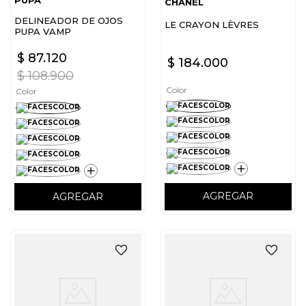
PUPA
CHANEL
DELINEADOR DE OJOS
LE CRAYON LÈVRES
PUPA VAMP
$
87
.
120
$
184
.
000
$
108
.
900
Color
Color
AGREGAR
AGREGAR