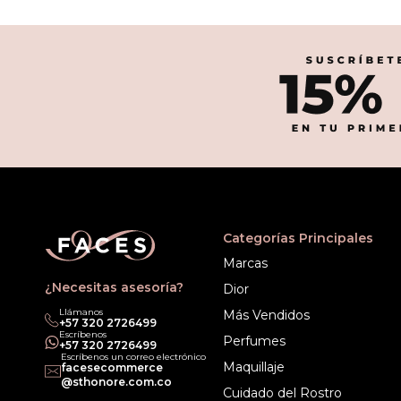
Categorías Principales
Marcas
¿Necesitas asesoría?
Dior
Llámanos
Más Vendidos
‎+57 320 2726499
Escríbenos
Perfumes
‎+57 320 2726499
Escríbenos un correo electrónico
Maquillaje
facesecommerce
@sthonore.com.co
Cuidado del Rostro