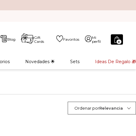
Gift
Mi
Blog
Favoritos
Cards
perfil
0
orios
Novedades 🌟
Sets
Ideas De Regalo 🎁
Ordenar por
Relevancia