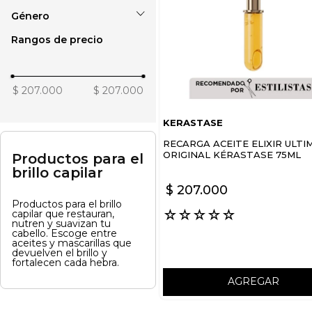
Género
KERASTASE
Rangos de precio
Unisex
$ 207.000
$ 207.000
KERASTASE
RECARGA ACEITE ELIXIR ULTI
ORIGINAL KÉRASTASE 75ML
Productos para el
brillo capilar
$
207
.
000
Productos para el brillo
☆
☆
☆
☆
☆
capilar que restauran,
nutren y suavizan tu
cabello. Escoge entre
aceites y mascarillas que
devuelven el brillo y
fortalecen cada hebra.
AGREGAR