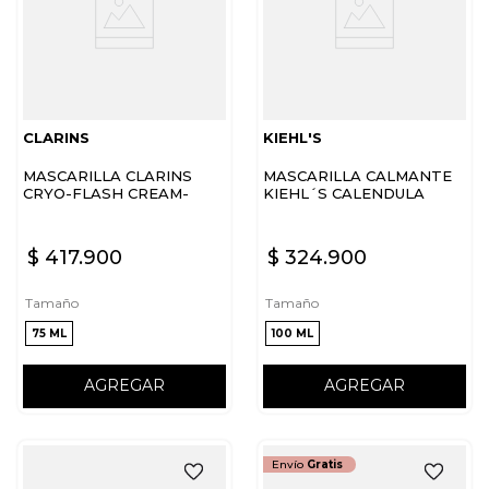
CLARINS
KIEHL'S
MASCARILLA CLARINS
MASCARILLA CALMANTE
CRYO-FLASH CREAM-
KIEHL´S CALENDULA
MASK EFECTO TENSOR
$
417
.
900
$
324
.
900
Tamaño
Tamaño
75 ML
100 ML
AGREGAR
AGREGAR
Envío
Gratis