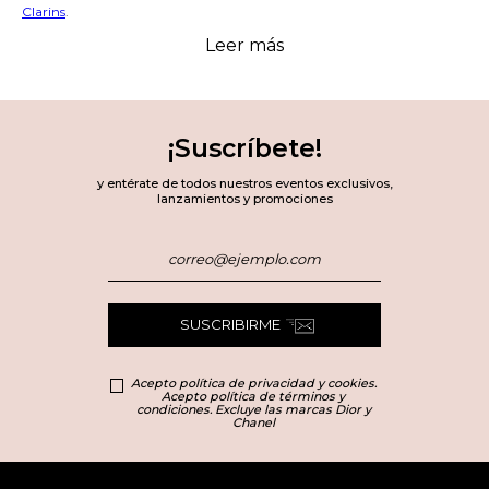
Clarins
.
Leer más
Tipos de mascarillas
faciales
¡Suscríbete!
y entérate de todos nuestros eventos exclusivos,
lanzamientos y promociones
Existen diferentes tipos según tus necesidades específicas. Las
mascarillas hidratantes
aportan humedad profunda con
ingredientes como ácido hialurónico y ceramidas, ideales para pieles
secas o deshidratadas. Las fórmulas
detox
contienen arcillas y carbón
activado que purifican, absorben el exceso de grasa y minimizan poros.
Las
mascarillas regeneradoras
incluyen activos anti-edad que
SUSCRIBIRME
reafirman, iluminan y difuminan líneas de expresión, y las
mascarillas exfoliantes para la cara
cuentan con enzimas
naturales que renuevan suavemente sin irritar.
Acepto política de privacidad y cookies.
Acepto política de términos y
condiciones. Excluye las marcas Dior y
Chanel
¿Para qué sirve una