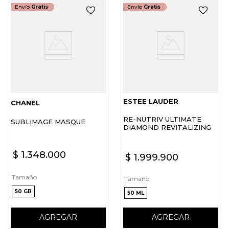
Envío
Gratis
Envío
Gratis
ESTEE LAUDER
CHANEL
RE-NUTRIV ULTIMATE
SUBLIMAGE MASQUE
DIAMOND REVITALIZING
MASK NOIR
$
1
.
348
.
000
$
1
.
999
.
900
Tamaño
Tamaño
50 GR
50 ML
AGREGAR
AGREGAR