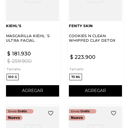
KIEHL'S
FENTY SKIN
MASCARILLA KIEHL´S
COOKIES N CLEAN
ULTRA FACIAL
WHIPPED CLAY DETOX
FACE MASK
$
181
.
930
$
223
.
900
$
259
.
900
Tamaño
Tamaño
100 G
75 ML
AGREGAR
AGREGAR
Envío
Gratis
Envío
Gratis