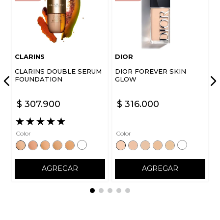
CLARINS
DIOR
CLARINS DOUBLE SERUM
DIOR FOREVER SKIN
FOUNDATION
GLOW
$
307
.
900
$
316
.
000
★
★
★
★
★
Color
Color
AGREGAR
AGREGAR