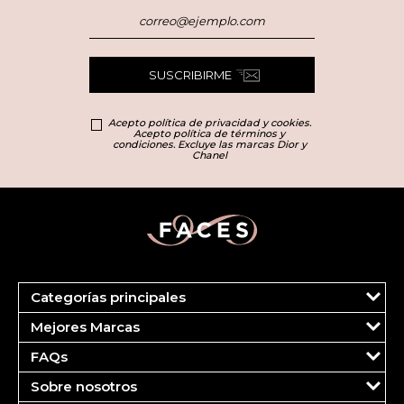
SUSCRIBIRME
Acepto política de privacidad y cookies.
Acepto política de términos y
condiciones. Excluye las marcas Dior y
Chanel
Categorías principales
Marcas
Mejores Marcas
Dior
Clinique
Más Vendidos
FAQs
Estee Lauder
Fragancias
Tu cuenta
Carolina Herrera
Maquillaje
Sobre nosotros
Pedidos
Ver todas las marcas
Cuidado del Rostro