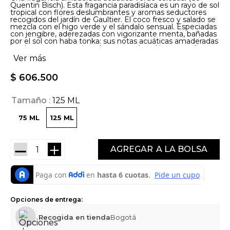
Quentin Bisch). Esta fragancia paradisíaca es un rayo de sol
tropical con flores deslumbrantes y aromas seductores
recogidos del jardín de Gaultier. El coco fresco y salado se
mezcla con el higo verde y el sándalo sensual. Especiadas
con jengibre, aderezadas con vigorizante menta, bañadas
por el sol con haba tonka: sus notas acuáticas amaderadas
verdes son tan apasionadas como el espíritu masculino
que las lleva.
Ver más
$
606
.
500
Tamaño
125 ML
75 ML
125 ML
－
＋
AGREGAR
Opciones de entrega:
Recogida en tienda
Bogotá