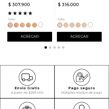
$
307
.
900
$
316
.
000
★
★
★
★
★
Color
Color
AGREGAR
AGREGAR
Envío Gratis
Pago seguro
A partir de $299.000
Múltiples medios de pago