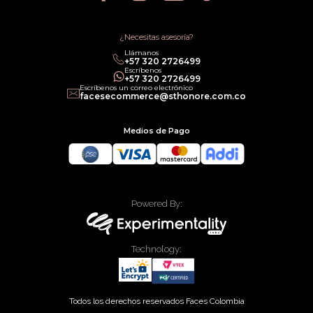
Política de Promociones
Términos de Servicios
Política legal de Gift Cards
¿Necesitas asesoría?
Llámanos
‎+57 320 2726499
Escríbenos
‎+57 320 2726499
Escríbenos un correo electrónico
facesecommerce@sthonore.com.co
Medios de Pago
Powered By:
Technology:
Todos los derechos reservados Faces Colombia