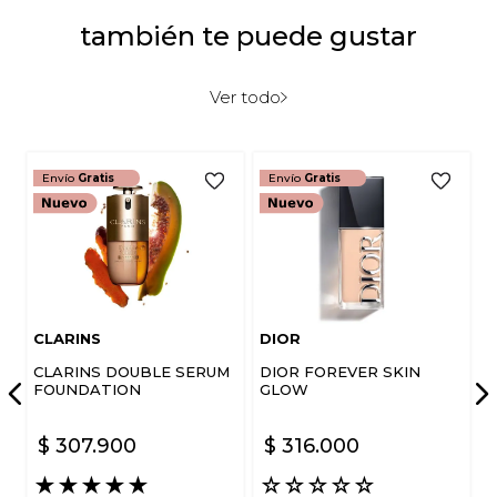
★
★
★
★
★
también te puede gustar
Tu nombre
Ver todo
Dirección de email
Envío
Gratis
Envío
Gratis
Escribe un comentario
CLARINS
DIOR
CLARINS DOUBLE SERUM
DIOR FOREVER SKIN
ENVIAR COMENTARIO
FOUNDATION
GLOW
$
307
.
900
$
316
.
000
★
★
★
★
★
☆
☆
☆
☆
☆