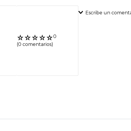
Escribe un comenta
Agregar coment
☆
☆
☆
☆
☆
0
Título
(0 comentarios)
Califica el product
★
★
★
★
★
Tu nombre
Dirección de emai
Escribe un comenta