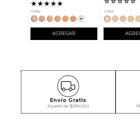
☆
☆
☆
☆
☆
★
★
★
★
★
Color
Color
AGREGAR
AGRE
Envío Gratis
A partir de $299.000
M