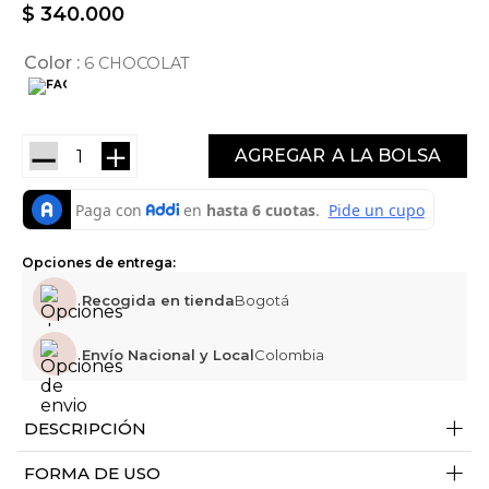
$
340
.
000
Color
6 CHOCOLAT
－
＋
AGREGAR
Opciones de entrega:
Recogida en tienda
Bogotá
Envío Nacional y Local
Colombia
+
DESCRIPCIÓN
+
FORMA DE USO