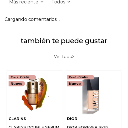
Más reciente
Todos
Cargando comentarios…
también te puede gustar
Ver todo
Envío
Gratis
Envío
Gratis
CLARINS
DIOR
CLARINS DOUBLE SERUM
DIOR FOREVER SKIN