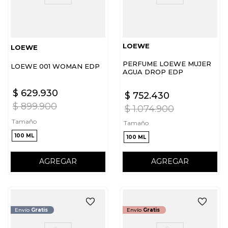
LOEWE
LOEWE
PERFUME LOEWE MUJER
LOEWE 001 WOMAN EDP
AGUA DROP EDP
$
629
.
930
$
752
.
430
$
899
.
900
$
1
.
074
.
900
Tamaño
Tamaño
100 ML
100 ML
AGREGAR
AGREGAR
Envío
Gratis
Envío
Gratis