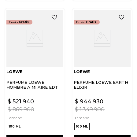
Envío
Gratis
Envío
Gratis
LOEWE
LOEWE
PERFUME LOEWE
PERFUME LOEWE EARTH
HOMBRE A MI AIRE EDT
ELIXIR
$
521
.
940
$
944
.
930
$
869
.
900
$
1
.
349
.
900
Tamaño
Tamaño
100 ML
100 ML