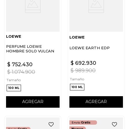
LOEWE
LOEWE
PERFUME LOEWE
LOEWE EARTH EDP
HOMBRE SOLO VULCAN
EDP
$
692
.
930
$
752
.
430
$
989
.
900
$
1
.
074
.
900
Tamaño
Tamaño
100 ML
100 ML
AGREGAR
AGREGAR
Envío
Gratis