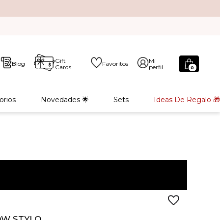
Gift
Mi
Blog
Favoritos
Cards
perfil
0
orios
Novedades 🌟
Sets
Ideas De Regalo 🎁
OW STYLO