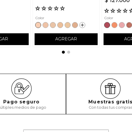
$
127
.
000
☆
☆
☆
☆
☆
☆
☆
☆
☆
Color
Color
GAR
AGREGAR
AG
Pago seguro
Muestras grati
últiples medios de pago
Con todas tus compra