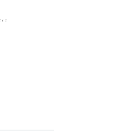
rio
ario
o de 1 a 5 estrellas
l
rio