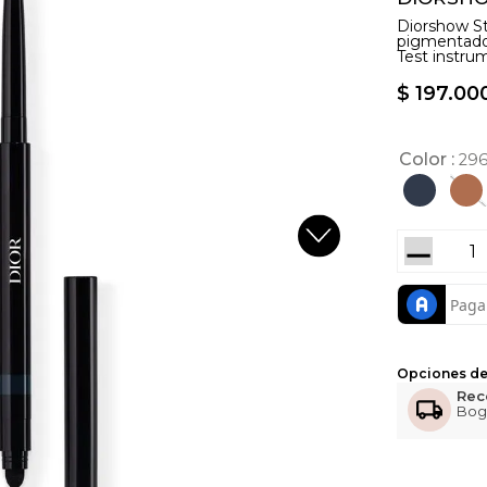
Diorshow St
pigmentados
Test instru
$
197
.
00
Color
296
－
Opciones de
Rec
Bog