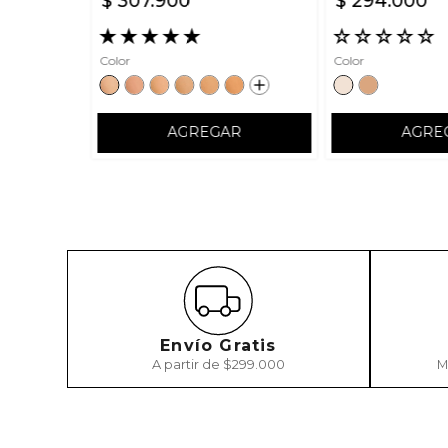
$
307
.
900
$
294
.
000
★
★
★
★
★
☆
☆
☆
☆
☆
Color
Color
AGREGAR
AGRE
Envío Gratis
A partir de $299.000
M