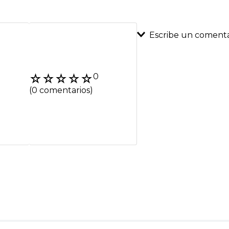
Escribe un comenta
Agregar coment
☆
☆
☆
☆
☆
0
Título
(0 comentarios)
Califica el product
★
★
★
★
★
Tu nombre
Dirección de emai
Escribe un comenta