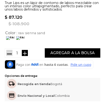
True Lips es un lápiz de contorno de labios mezclable con
un intenso color ultrapigmentado, perfecto para crear
unos labios definidos y sofisticados.
$
87
.
120
$
108
.
900
Color
raw sienna sand
－
＋
AGREGAR
Opciones de entrega:
Recogida en tienda
Bogotá
Envío Nacional y Local
Colombia