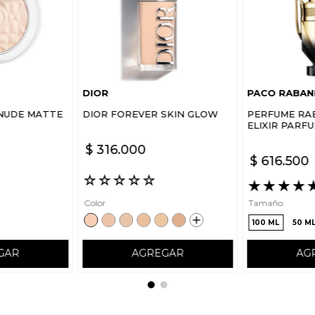
DIOR
PACO RABAN
NUDE MATTE
DIOR FOREVER SKIN GLOW
PERFUME RA
ELIXIR PARF
$
316
.
000
$
616
.
500
☆
☆
☆
☆
☆
★
★
★
★
Color
Tamaño
100 ML
50 M
GAR
AGREGAR
AG