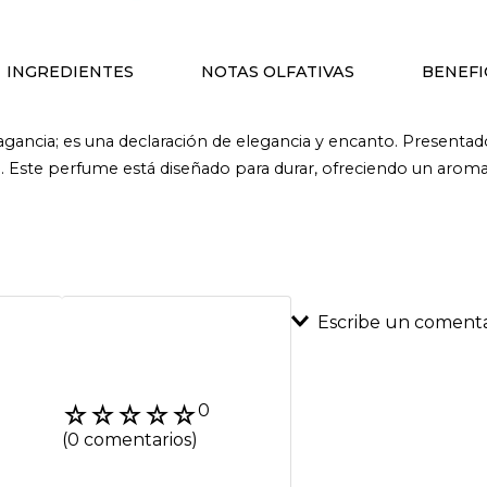
INGREDIENTES
NOTAS OLFATIVAS
BENEFI
ancia; es una declaración de elegancia y encanto. Presentado
no. Este perfume está diseñado para durar, ofreciendo un aro
Escribe un comenta
Agregar coment
☆
☆
☆
☆
☆
0
Título
(0 comentarios)