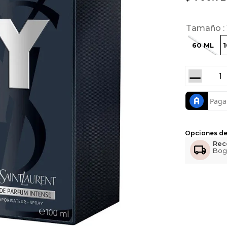
Tamaño
60 ML
－
Opciones de
Rec
Bog