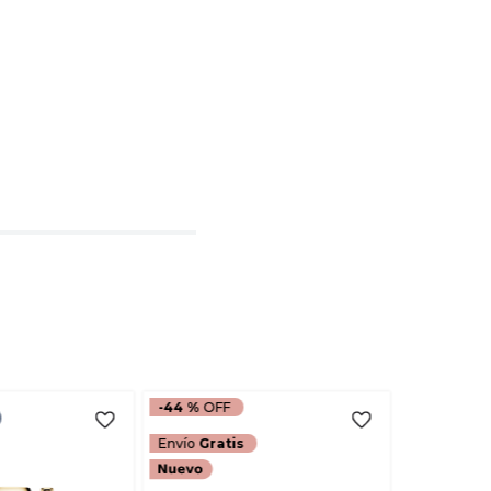
o de 1 a 5 estrellas
l
rio
TARIO
-
44 %
Envío
Gratis