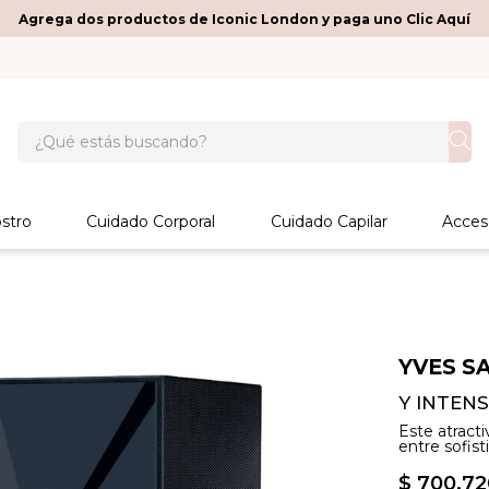
Agrega dos productos de Iconic London y paga uno Clic Aquí
¿Qué estás buscando?
stro
Cuidado Corporal
Cuidado Capilar
Acces
YVES S
Y INTENS
Este atracti
entre sofist
$
700
.
72