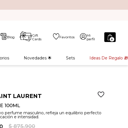
Gift
Mi
Blog
Favoritos
Cards
perfil
0
orios
Novedades 🌟
Sets
Ideas De Regalo 🎁
AINT LAURENT
E 100ML
vo perfume masculino, refleja un equilibrio perfecto
icación e intensidad.
$
875
.
900
0