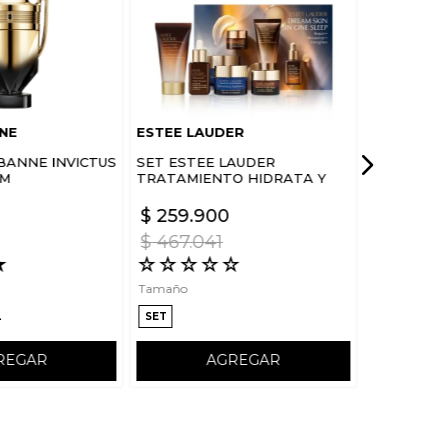
NE
ESTEE LAUDER
BANNE INVICTUS
SET ESTEE LAUDER
UM
TRATAMIENTO HIDRATA Y
FORTALECE ROSTRO DREAM
SKIN IN ONE SLEEP
$
259
.
900
$
467
.
041
★
☆
☆
☆
☆
☆
Tamaño
L
SET
REGAR
AGREGAR