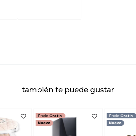
Califica el product
★
★
★
★
★
Tu nombre
Dirección de emai
Escribe un comenta
también te puede gustar
ENVIAR COMEN
Envío
Gratis
Envío
Gratis