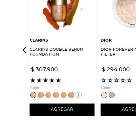
CLARINS
DIOR
CLARINS DOUBLE SERUM
DIOR FOREVER 
FOUNDATION
FILTER
$
307
.
900
$
294
.
000
★
★
★
★
★
☆
☆
☆
☆
☆
Color
Color
AGREGAR
AGRE