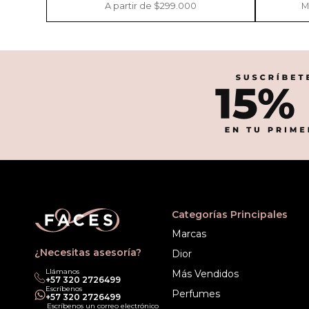
A partir de $299.000
M
Categorías Principales
Marcas
¿Necesitas asesoría?
Dior
Llámanos
Más Vendidos
‎+57 320 2726499
Escríbenos
Perfumes
‎+57 320 2726499
Escríbenos un correo electrónico