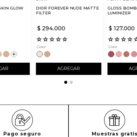
SKIN GLOW
DIOR FOREVER NUDE MATTE
GLOSS BOMB 
FILTER
LUMINIZER
$
294
.
000
$
127
.
000
☆
☆
☆
☆
☆
☆
☆
☆
☆
Color
Color
GAR
AGREGAR
AG
Pago seguro
Muestras grati