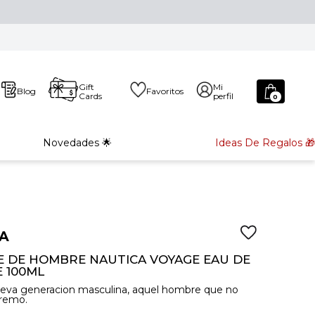
Gift
Mi
Blog
Favoritos
Cards
perfil
0
Novedades 🌟
Ideas De Regalos 🎁
A
 DE HOMBRE NAUTICA VOYAGE EAU DE
E 100ML
eva generacion masculina, aquel hombre que no
tremo.