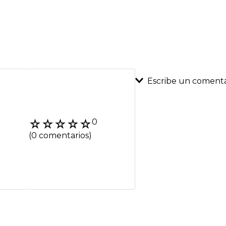
Escribe un comenta
Agregar coment
☆
☆
☆
☆
☆
0
Título
(0 comentarios)
Califica el product
★
★
★
★
★
Tu nombre