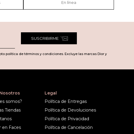
s
En línea
SUSCRIBIRME
pto política de términos y condiciones. Excluye las marcas Dior y
 Nosotros
Legal
es somos?
Política de Entregas
as Tiendas
Política de Devoluciones
tanos
Política de Privacidad
r en Faces
Política de Cancelación