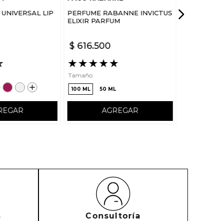
UNIVERSAL LIP
PERFUME RABANNE INVICTUS
ELIXIR PARFUM
$
616
.
500
☆
★
★
★
★
★
Tamaño
100 ML
50 ML
REGAR
AGREGAR
s
Consultoría