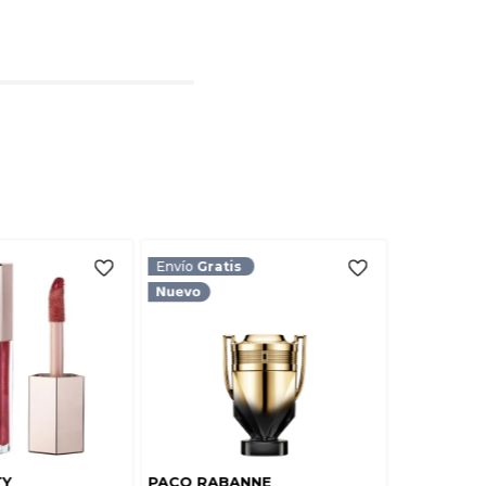
l
rio
TARIO
Envío
Gratis
TY
PACO RABANNE