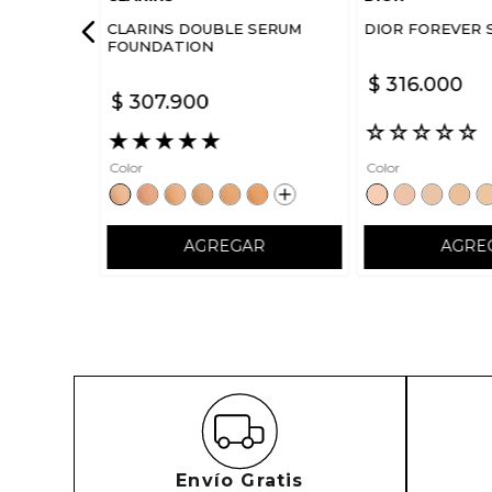
CLARINS DOUBLE SERUM
DIOR FOREVER 
FOUNDATION
$
316
.
000
$
307
.
900
☆
☆
☆
☆
☆
★
★
★
★
★
Color
Color
AGREGAR
AGRE
Envío Gratis