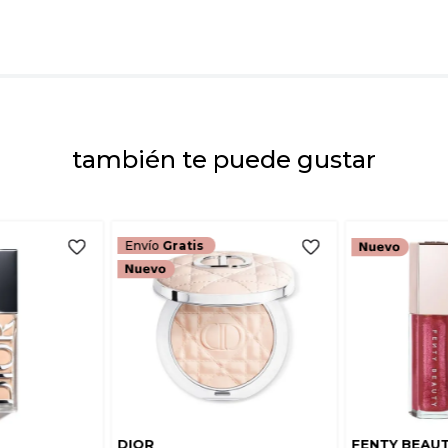
Dirección de emai
Escribe un comenta
también te puede gustar
ENVIAR COMEN
Envío
Gratis
DIOR
FENTY BEAU