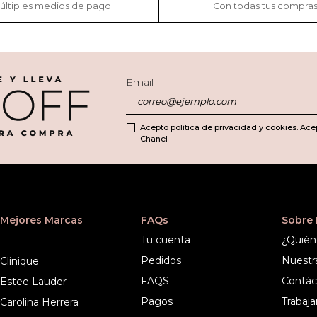
últiples medios de pago
Con todas tus compra
Email
Acepto política de privacidad y cookies. Ace
Chanel
Mejores Marcas
FAQs
Sobre
Tu cuenta
¿Quién
Pedidos
Nuestr
Clinique
FAQS
Contác
Estee Lauder
Pagos
Trabaja
Carolina Herrera