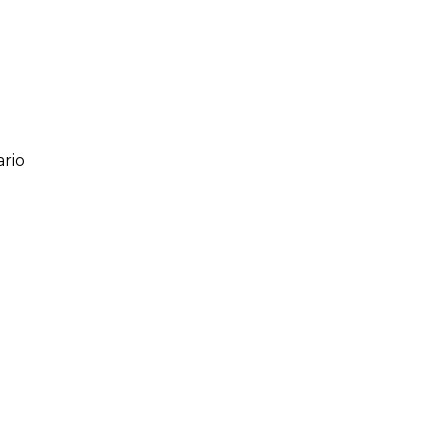
rio
ario
o de 1 a 5 estrellas