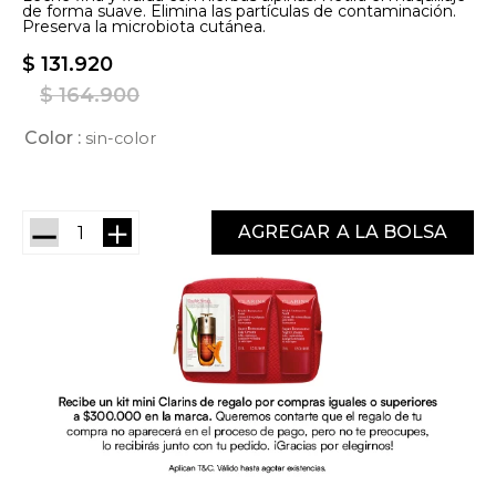
de forma suave. Elimina las partículas de contaminación.
Preserva la microbiota cutánea.
$
131
.
920
$
164
.
900
Color
sin-color
－
＋
AGREGAR