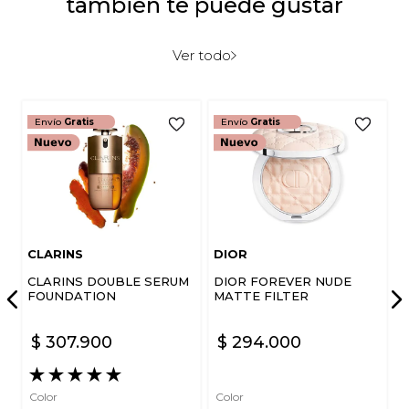
también te puede gustar
Ver todo
Envío
Gratis
Envío
Gratis
CLARINS
DIOR
CLARINS DOUBLE SERUM
DIOR FOREVER NUDE
FOUNDATION
MATTE FILTER
$
307
.
900
$
294
.
000
★
★
★
★
★
Color
Color