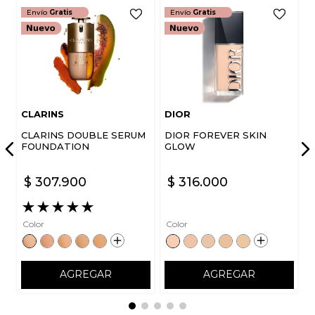
Envío
Gratis
Envío
Gratis
CLARINS
DIOR
CLARINS DOUBLE SERUM
DIOR FOREVER SKIN
FOUNDATION
GLOW
$
307
.
900
$
316
.
000
★
★
★
★
★
Color
Color
AGREGAR
AGREGAR