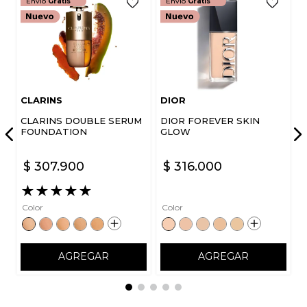
Envío
Gratis
Envío
Gratis
CLARINS
DIOR
CLARINS DOUBLE SERUM
DIOR FOREVER SKIN
FOUNDATION
GLOW
$
307
.
900
$
316
.
000
★
★
★
★
★
Color
Color
AGREGAR
AGREGAR