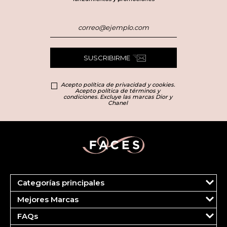
SUSCRIBIRME
Acepto política de privacidad y cookies.
Acepto política de términos y
condiciones. Excluye las marcas Dior y
Chanel
Categorías principales
Marcas
Mejores Marcas
Dior
Clinique
Más Vendidos
FAQs
Estee Lauder
Fragancias
Tu cuenta