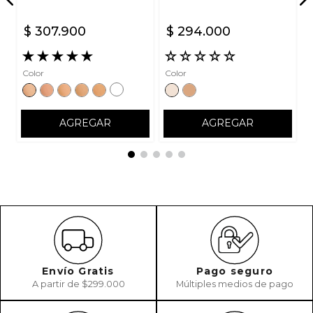
$
307
.
900
$
294
.
000
ENVIAR COMENTARIO
★
★
★
★
★
☆
☆
☆
☆
☆
Color
Color
AGREGAR
AGREGAR
Envío Gratis
Pago seguro
A partir de $299.000
Múltiples medios de pago