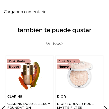
Agregar comentario
Cargando comentarios…
Título
también te puede gustar
Califica el producto de 1 a 5 estrellas
★
★
★
★
★
Ver todo
Tu nombre
Envío
Gratis
Envío
Gratis
Dirección de email
Escribe un comentario
CLARINS
DIOR
CLARINS DOUBLE SERUM
DIOR FOREVER NUDE
FOUNDATION
MATTE FILTER