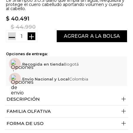
Le Shampoo S.O.S diario que limpia sin agua, reequilibra y
protege el cuero cabelludo aportando volumen y cuerpo
al cabello.
$
40
.
491
$
44
.
990
－
＋
AGREGAR
Opciones de entrega:
Recogida en tienda
Bogotá
Envío Nacional y Local
Colombia
+
DESCRIPCIÓN
+
FAMILIA OLFATIVA
+
FORMA DE USO