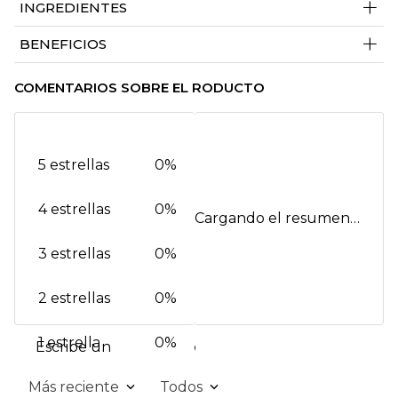
+
INGREDIENTES
+
BENEFICIOS
COMENTARIOS SOBRE EL RODUCTO
5 estrellas
0%
4 estrellas
0%
Cargando el resumen…
3 estrellas
0%
2 estrellas
0%
1 estrella
0%
Escribe un comentario
Más reciente
Todos