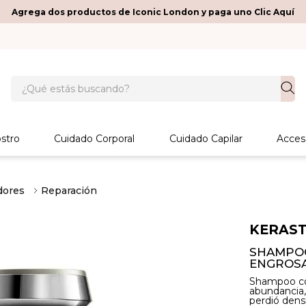
Agrega dos productos de Iconic London y paga uno Clic Aquí
¿Qué estás buscando?
stro
Cuidado Corporal
Cuidado Capilar
Acces
dores
Reparación
KERAS
SHAMPOO
ENGROSA
Shampoo cor
abundancia,
perdió dens