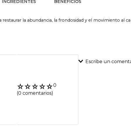
INGREDIENTES
BENEFICIOS
estaurar la abundancia, la frondosidad y el movimiento al ca
Escribe un comenta
Agregar coment
☆
☆
☆
☆
☆
0
Título
(0 comentarios)
Califica el product
★
★
★
★
★
Tu nombre