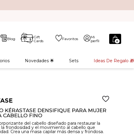
Gift
Mi
Blog
Favoritos
Cards
perfil
0
orios
Novedades 🌟
Sets
Ideas De Regalo 🎁
TASE
 KÉRASTASE DENSIFIQUE PARA MUJER
 CABELLO FINO
porizante del cabello diseñado para restaurar la
 la frondosidad y el movimiento al cabello que
idad. Crea una masa capilar más densa y frondosa.