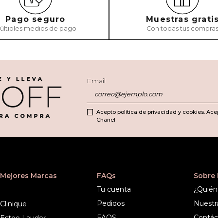
Pago seguro
Muestras grati
últiples medios de pago
Con todas tus compra
Email
Acepto política de privacidad y cookies. Ace
Chanel
Mejores Marcas
FAQs
Sobre
Tu cuenta
¿Quién
Pedidos
Nuestr
Clinique
FAQS
Contác