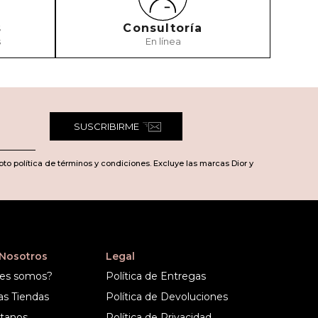
s
Consultoría
s
En línea
SUSCRIBIRME
pto política de términos y condiciones. Excluye las marcas Dior y
 Nosotros
Legal
es somos?
Política de Entregas
as Tiendas
Política de Devoluciones
tanos
Política de Privacidad