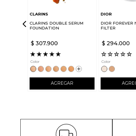
CLARINS
DIOR
CLARINS DOUBLE SERUM
DIOR FOREVER 
FOUNDATION
FILTER
$
307
.
900
$
294
.
000
★
★
★
★
★
☆
☆
☆
☆
☆
Color
Color
AGREGAR
AGRE