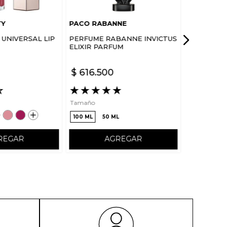
TY
PACO RABANNE
UNIVERSAL LIP
PERFUME RABANNE INVICTUS
ELIXIR PARFUM
$
616
.
500
☆
★
★
★
★
★
Tamaño
100 ML
50 ML
REGAR
AGREGAR