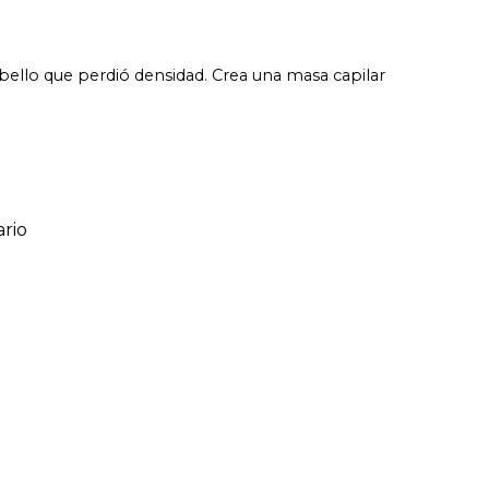
bello que perdió densidad. Crea una masa capilar
rio
ario
o de 1 a 5 estrellas