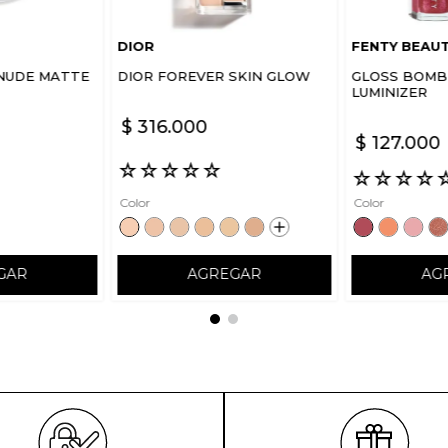
DIOR
FENTY BEAU
NUDE MATTE
DIOR FOREVER SKIN GLOW
GLOSS BOMB 
LUMINIZER
$
316
.
000
$
127
.
000
☆
☆
☆
☆
☆
☆
☆
☆
☆
Color
Color
GAR
AGREGAR
AG