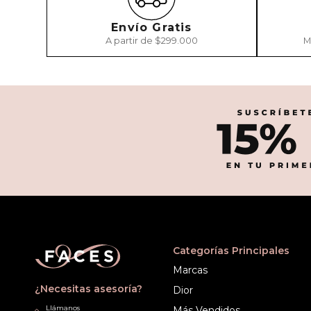
Envío Gratis
A partir de $299.000
M
Categorías Principales
Marcas
¿Necesitas asesoría?
Dior
Llámanos
Más Vendidos