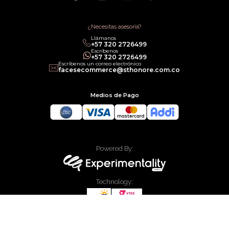
Política de Promociones
Términos de Servicios
Política legal de Gift Cards
¿Necesitas asesoría?
Llámanos
‎+57 320 2726499
Escríbenos
‎+57 320 2726499
Escríbenos un correo electrónico
facesecommerce@sthonore.com.co
Medios de Pago
Powered By:
Technology:
Todos los derechos reservados Faces Colombia