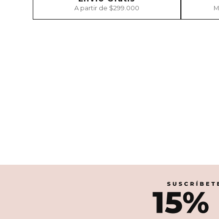
A partir de $299.000
M