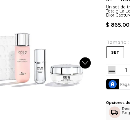
Un set de t
Totale La L
Dior Captur
$
865
.
00
Tamaño
SET
－
Opciones de
Rec
Bog