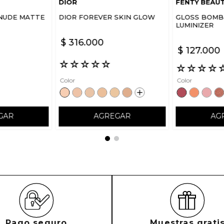
DIOR
FENTY BEAU
NUDE MATTE
DIOR FOREVER SKIN GLOW
GLOSS BOMB 
LUMINIZER
$
316
.
000
$
127
.
000
☆
☆
☆
☆
☆
☆
☆
☆
☆
Color
Color
GAR
AGREGAR
AG
Pago seguro
Muestras grati