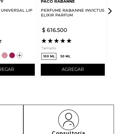
TY
PACO RABANNE
UNIVERSAL LIP
PERFUME RABANNE INVICTUS
ELIXIR PARFUM
$
616
.
500
☆
★
★
★
★
★
Tamaño
100 ML
50 ML
REGAR
AGREGAR
s
Consultoría