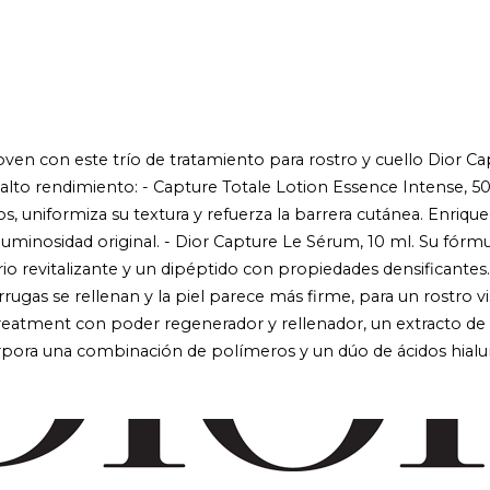
en con este trío de tratamiento para rostro y cuello Dior Capt
alto rendimiento: - Capture Totale Lotion Essence Intense, 50 
tos, uniformiza su textura y refuerza la barrera cutánea. Enriqu
u luminosidad original. - Dior Capture Le Sérum, 10 ml. Su fó
rio revitalizante y un dipéptido con propiedades densificantes
s arrugas se rellenan y la piel parece más firme, para un rostr
reatment con poder regenerador y rellenador, un extracto de l
corpora una combinación de polímeros y un dúo de ácidos hial