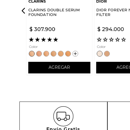
CLARINS
DIOR
CLARINS DOUBLE SERUM
DIOR FOREVER 
FOUNDATION
FILTER
$
307
.
900
$
294
.
000
★
★
★
★
★
☆
☆
☆
☆
☆
Color
Color
AGREGAR
AGRE
Envío Gratis