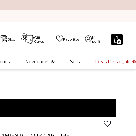
Gift
Mi
Blog
Favoritos
Cards
perfil
0
orios
Novedades 🌟
Sets
Ideas De Regalo 🎁
TAMIENTO DIOR CAPTURE