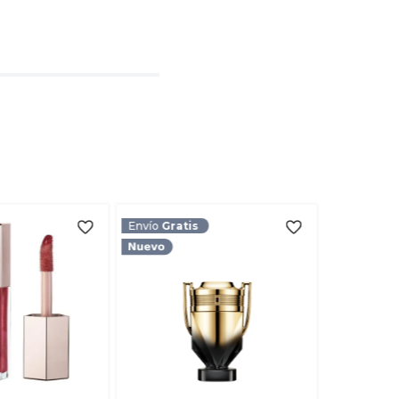
l
rio
TARIO
Envío
Gratis