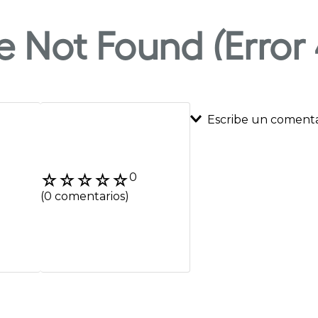
Escribe un comenta
Agregar coment
☆
☆
☆
☆
☆
0
Título
(0 comentarios)
Califica el product
★
★
★
★
★
Tu nombre