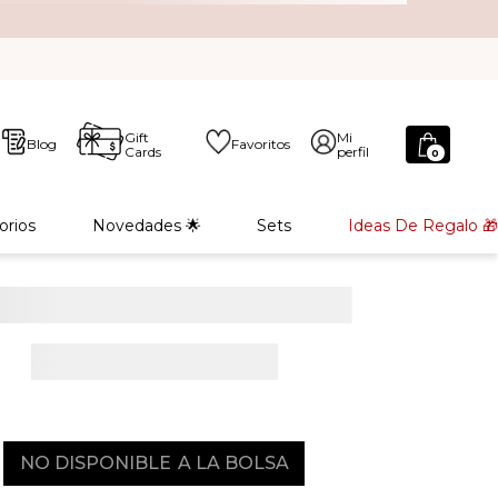
Gift
Mi
Blog
Favoritos
Cards
perfil
0
orios
Novedades 🌟
Sets
Ideas De Regalo 🎁
NO DISPONIBLE