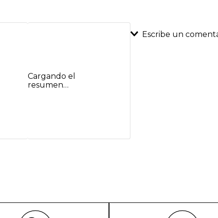
Escribe un comenta
Agregar coment
Cargando el
Título
resumen…
Califica el product
★
★
★
★
★
Tu nombre
Dirección de emai
Escribe un comenta