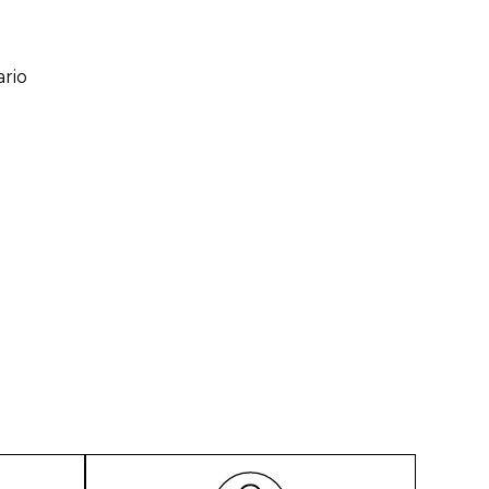
rio
ario
o de 1 a 5 estrellas
l
rio