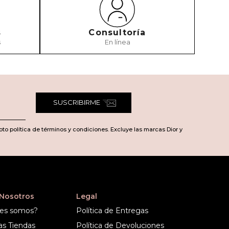
s
Consultoría
s
En línea
TARIO
SUSCRIBIRME
pto política de términos y condiciones. Excluye las marcas Dior y
 Nosotros
Legal
es somos?
Política de Entregas
as Tiendas
Política de Devoluciones