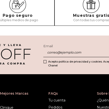
Pago seguro
Muestras grati
últiples medios de pago
Con todas tus compra
ENVIAR COMEN
Email
Acepto política de privacidad y cookies. Ace
Chanel
Mejores Marcas
FAQs
Sobre
Tu cuenta
¿Quién
Pedidos
Nuestr
Clinique