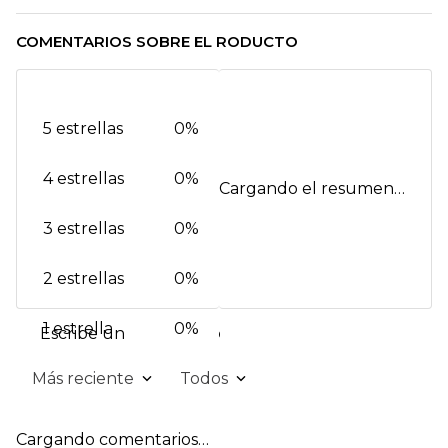
COMENTARIOS SOBRE EL RODUCTO
5 estrellas
0%
4 estrellas
0%
Cargando el resumen…
3 estrellas
0%
2 estrellas
0%
1 estrella
0%
Escribe un comentario
Más reciente
Todos
Agregar comentario
Cargando comentarios…