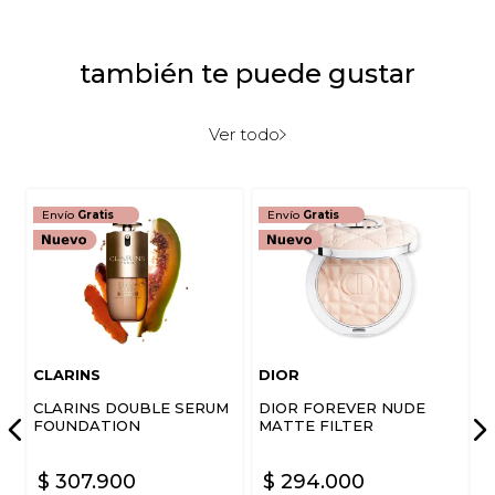
Título
también te puede gustar
Califica el producto de 1 a 5 estrellas
★
★
★
★
★
Ver todo
Tu nombre
Envío
Gratis
Envío
Gratis
Dirección de email
Escribe un comentario
CLARINS
DIOR
CLARINS DOUBLE SERUM
DIOR FOREVER NUDE
FOUNDATION
MATTE FILTER
$
307
.
900
$
294
.
000