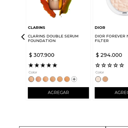
CLARINS
DIOR
CLARINS DOUBLE SERUM
DIOR FOREVER 
FOUNDATION
FILTER
$
307
.
900
$
294
.
000
★
★
★
★
★
☆
☆
☆
☆
☆
Color
Color
AGREGAR
AGRE