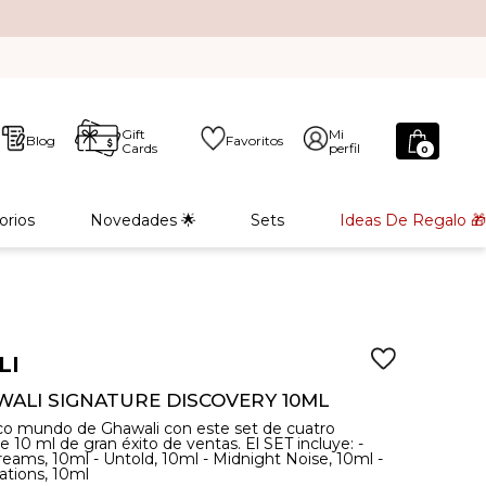
Gift
Mi
Blog
Favoritos
Cards
perfil
0
orios
Novedades 🌟
Sets
Ideas De Regalo 🎁
LI
WALI SIGNATURE DISCOVERY 10ML
rico mundo de Ghawali con este set de cuatro
e 10 ml de gran éxito de ventas. El SET incluye: -
ams, 10ml - Untold, 10ml - Midnight Noise, 10ml -
ations, 10ml