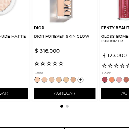
DIOR
FENTY BEAU
NUDE MATTE
DIOR FOREVER SKIN GLOW
GLOSS BOMB 
LUMINIZER
$
316
.
000
$
127
.
000
☆
☆
☆
☆
☆
☆
☆
☆
☆
Color
Color
GAR
AGREGAR
AG