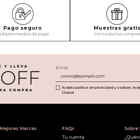
Pago seguro
Muestras grati
últiples medios de pago
Con todas tus compra
Email
Acepto política de privacidad y cookies. Ace
Chanel
Mejores Marcas
FAQs
Sobre
Tu cuenta
¿Quién