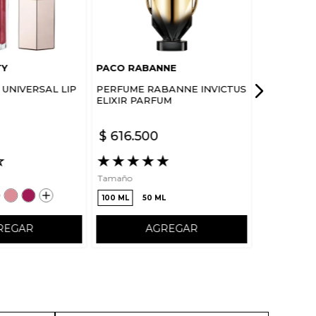
TY
PACO RABANNE
UNIVERSAL LIP
PERFUME RABANNE INVICTUS
ELIXIR PARFUM
$
616
.
500
☆
★
★
★
★
★
Tamaño
100 ML
50 ML
REGAR
AGREGAR