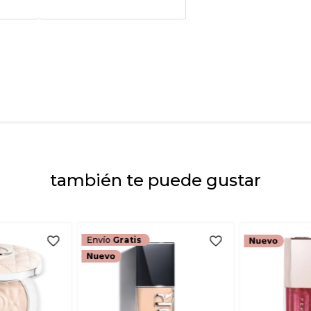
★
★
★
★
★
Tu nombre
Dirección de emai
Escribe un comenta
también te puede gustar
ENVIAR COMEN
Envío
Gratis