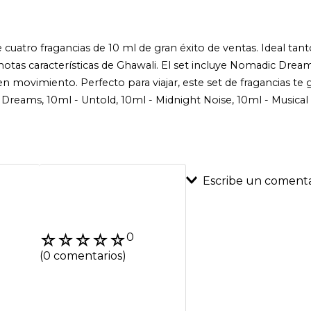
 cuatro fragancias de 10 ml de gran éxito de ventas. Ideal t
notas características de Ghawali. El set incluye Nomadic Dream
en movimiento. Perfecto para viajar, este set de fragancias te 
 Dreams, 10ml - Untold, 10ml - Midnight Noise, 10ml - Musical 
Escribe un comenta
Agregar coment
☆
☆
☆
☆
☆
0
Título
(0 comentarios)
Califica el product