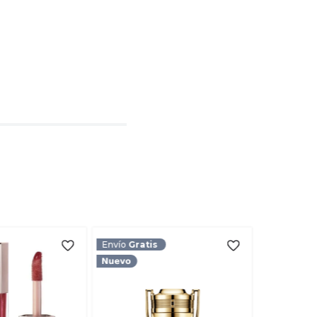
l
rio
TARIO
Envío
Gratis