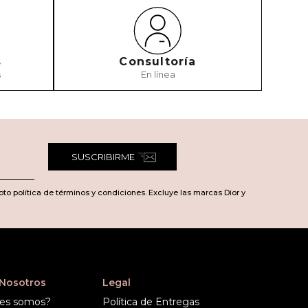
s
Consultoría
s
En línea
SUSCRIBIRME
pto política de términos y condiciones. Excluye las marcas Dior y
 Nosotros
Legal
es somos?
Política de Entregas