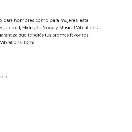
anto para hombres como para mujeres, esta
s, Untold, Midnight Noise y Musical Vibrations,
garantiza que tendrás tus aromas favoritos
Vibrations, 10ml
rio
ario
o de 1 a 5 estrellas