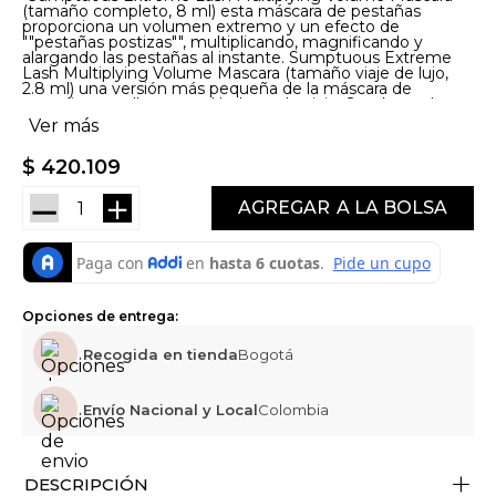
(tamaño completo, 8 ml) esta máscara de pestañas
proporciona un volumen extremo y un efecto de
""pestañas postizas"", multiplicando, magnificando y
alargando las pestañas al instante. Sumptuous Extreme
Lash Multiplying Volume Mascara (tamaño viaje de lujo,
2.8 ml) una versión más pequeña de la máscara de
pestañas para llevar en el bolso o de viaje. Smoke and
Brighten Kajal Eyeliner Duo (tamaño completo, 1.2 g) un
Ver más
delineador de ojos con dos tonos contrastantes un negro
intenso para una definición ahumada y un beige cremoso
$
420
.
109
para iluminar la mirada."
－
＋
AGREGAR
Opciones de entrega:
Recogida en tienda
Bogotá
Envío Nacional y Local
Colombia
+
DESCRIPCIÓN