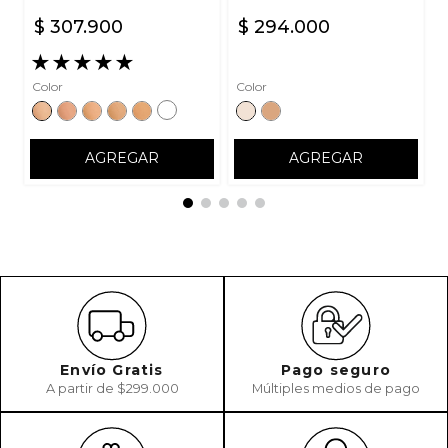
$
307
.
900
$
294
.
000
★
★
★
★
★
Color
Color
AGREGAR
AGREGAR
Envío Gratis
Pago seguro
A partir de $299.000
Múltiples medios de pago