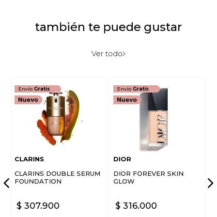
★
★
★
★
★
también te puede gustar
Tu nombre
Ver todo
Dirección de email
Envío
Gratis
Envío
Gratis
Escribe un comentario
CLARINS
DIOR
CLARINS DOUBLE SERUM
DIOR FOREVER SKIN
ENVIAR COMENTARIO
FOUNDATION
GLOW
$
307
.
900
$
316
.
000