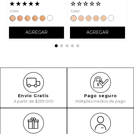
★
★
★
★
★
☆
☆
☆
☆
☆
Color
Color
AGREGAR
AGREGAR
Envío Gratis
Pago seguro
A partir de $299.000
Múltiples medios de pago