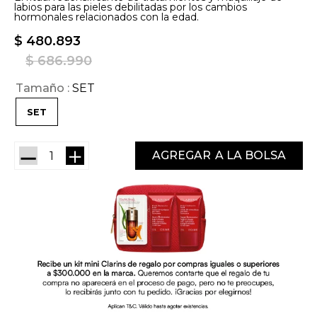
labios para las pieles debilitadas por los cambios
hormonales relacionados con la edad.
$
480
.
893
$
686
.
990
Tamaño
SET
SET
－
＋
AGREGAR