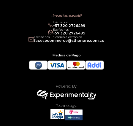
Política de Promociones
Términos de Servicios
Política legal de Gift Cards
¿Necesitas asesoría?
Llámanos
‎+57 320 2726499
Escríbenos
‎+57 320 2726499
Escríbenos un correo electrónico
facesecommerce@sthonore.com.co
Medios de Pago
Powered By:
Technology:
Todos los derechos reservados Faces Colombia