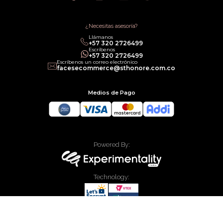
Política de Promociones
Términos de Servicios
Política legal de Gift Cards
¿Necesitas asesoría?
Llámanos
‎+57 320 2726499
Escríbenos
‎+57 320 2726499
Escríbenos un correo electrónico
facesecommerce@sthonore.com.co
Medios de Pago
Powered By:
Technology:
Todos los derechos reservados Faces Colombia