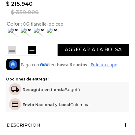
$
215
.
940
$
359
.
900
Color
06-flanelle-epicee
－
＋
AGREGAR
Opciones de entrega:
Recogida en tienda
Bogotá
Envío Nacional y Local
Colombia
+
DESCRIPCIÓN