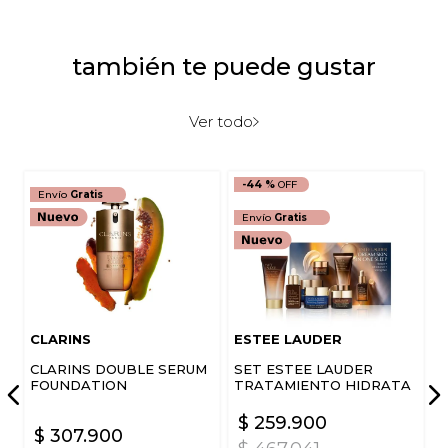
también te puede gustar
Ver todo
-
44 %
Envío
Gratis
Envío
Gratis
CLARINS
ESTEE LAUDER
CLARINS DOUBLE SERUM
SET ESTEE LAUDER
FOUNDATION
TRATAMIENTO HIDRATA
Y FORTALECE ROSTRO
DREAM SKIN IN ONE
$
259
.
900
$
307
.
900
SLEEP