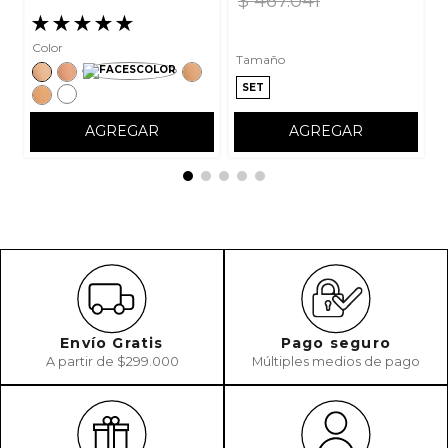
$
467
.
041
★
★
★
★
★
Color
Tamaño
SET
AGREGAR
AGREGAR
Envío Gratis
Pago seguro
A partir de $299.000
Múltiples medios de pago