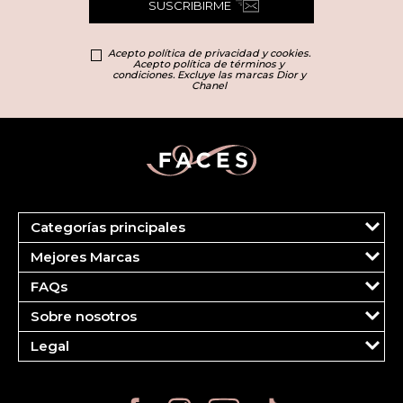
SUSCRIBIRME
Acepto política de privacidad y cookies.
Acepto política de términos y
condiciones. Excluye las marcas Dior y
Chanel
Categorías principales
Marcas
Mejores Marcas
Dior
Clinique
Más Vendidos
FAQs
Estee Lauder
Fragancias
Tu cuenta
Carolina Herrera
Maquillaje
Sobre nosotros
Pedidos
Ver todas las marcas
Cuidado del Rostro
¿Quiénes somos?
FAQS
Legal
Cuidado Corporal
Contáctanos
Pagos
Política de Entregas
Cuidado Capilar
Trabajar en Faces
Seguimiento de órdenes
Política de Devoluciones
Política de Privacidad