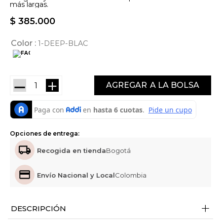
más largas.
$
385
.
000
Color
1-DEEP-BLAC
－
＋
AGREGAR
Opciones de entrega:
Recogida en tienda
Bogotá
Envío Nacional y Local
Colombia
+
DESCRIPCIÓN