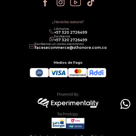
Política de Cancelación
Política de Promociones
Términos de Servicios
Política legal de Gift Cards
¿Necesitas asesoría?
Llámanos
‎+57 320 2726499
Escríbenos
‎+57 320 2726499
Escríbenos un correo electrónico
facesecommerce@sthonore.com.co
Medios de Pago
Powered By:
Technology: