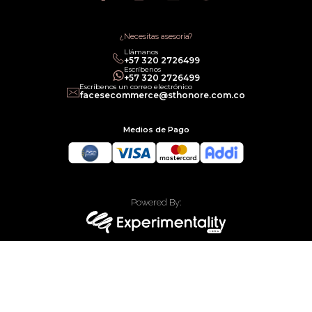
Política de Promociones
Términos de Servicios
Política legal de Gift Cards
¿Necesitas asesoría?
Llámanos
‎+57 320 2726499
Escríbenos
‎+57 320 2726499
Escríbenos un correo electrónico
facesecommerce@sthonore.com.co
Medios de Pago
Powered By:
Technology:
Todos los derechos reservados Faces Colombia