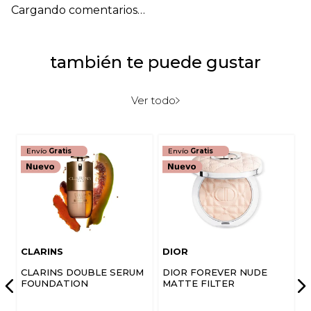
Cargando comentarios…
Título
también te puede gustar
Califica el producto de 1 a 5 estrellas
★
★
★
★
★
Ver todo
Tu nombre
Envío
Gratis
Envío
Gratis
Dirección de email
Escribe un comentario
CLARINS
DIOR
CLARINS DOUBLE SERUM
DIOR FOREVER NUDE
FOUNDATION
MATTE FILTER