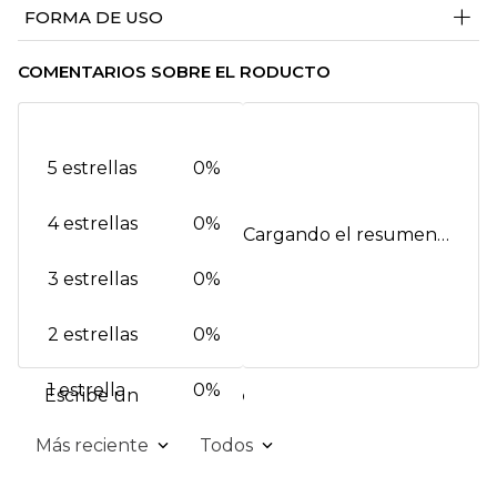
+
FORMA DE USO
COMENTARIOS SOBRE EL RODUCTO
5 estrellas
0%
4 estrellas
0%
Cargando el resumen…
3 estrellas
0%
2 estrellas
0%
1 estrella
0%
Escribe un comentario
Más reciente
Todos
Agregar comentario