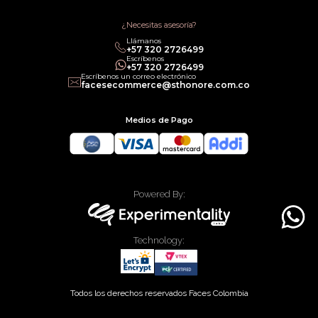
Términos de Servicios
Política legal de Gift Cards
¿Necesitas asesoría?
Llámanos
‎+57 320 2726499
Escríbenos
‎+57 320 2726499
Escríbenos un correo electrónico
facesecommerce@sthonore.com.co
Medios de Pago
Powered By:
Technology:
Todos los derechos reservados Faces Colombia