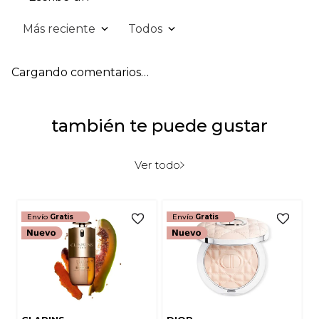
Más reciente
Todos
Agregar comentario
Cargando comentarios…
Título
también te puede gustar
Califica el producto de 1 a 5 estrellas
★
★
★
★
★
Ver todo
Tu nombre
Envío
Gratis
Envío
Gratis
Dirección de email
Escribe un comentario