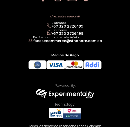
Política de Promociones
Términos de Servicios
Política legal de Gift Cards
¿Necesitas asesoría?
Llámanos
‎+57 320 2726499
Escríbenos
‎+57 320 2726499
Escríbenos un correo electrónico
facesecommerce@sthonore.com.co
Medios de Pago
Powered By:
Technology:
Todos los derechos reservados Faces Colombia