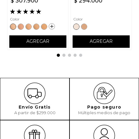
$
307
.
900
$
294
.
000
★
★
★
★
★
Color
Color
AGREGAR
AGREGAR
Envío Gratis
Pago seguro
A partir de $299.000
Múltiples medios de pago