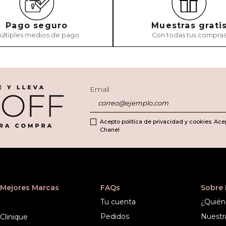
Pago seguro
Muestras grati
últiples medios de pago
Con todas tus compra
Email
Acepto política de privacidad y cookies. Ace
Chanel
Mejores Marcas
FAQs
Sobre
Tu cuenta
¿Quién
Pedidos
Nuestr
Clinique