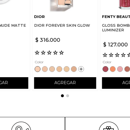
DIOR
FENTY BEAU
NUDE MATTE
DIOR FOREVER SKIN GLOW
GLOSS BOMB 
LUMINIZER
$
316
.
000
$
127
.
000
☆
☆
☆
☆
☆
☆
☆
☆
☆
Color
Color
GAR
AGREGAR
AG