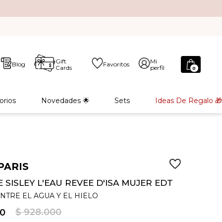
Gift
Mi
Blog
Favoritos
Cards
perfil
0
orios
Novedades 🌟
Sets
Ideas De Regalo 🎁
PARIS
SISLEY L'EAU REVEE D'ISA MUJER EDT
ENTRE EL AGUA Y EL HIELO
$
928
.
000
0