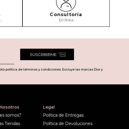
s
Consultoría
s
En línea
SUSCRIBIRME
pto política de términos y condiciones. Excluye las marcas Dior y
 Nosotros
Legal
es somos?
Política de Entregas
as Tiendas
Política de Devoluciones