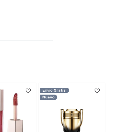
l
rio
TARIO
Envío
Gratis