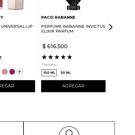
TY
PACO RABANNE
UNIVERSAL LIP
PERFUME RABANNE INVICTUS
ELIXIR PARFUM
$
616
.
500
☆
★
★
★
★
★
Tamaño
100 ML
50 ML
REGAR
AGREGAR