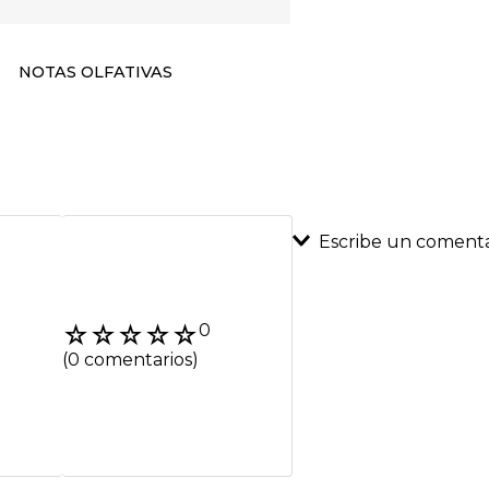
NOTAS OLFATIVAS
Escribe un comenta
Agregar coment
☆
☆
☆
☆
☆
0
Título
(0 comentarios)
Califica el product
★
★
★
★
★
Tu nombre