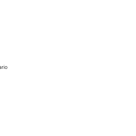
rio
ario
o de 1 a 5 estrellas