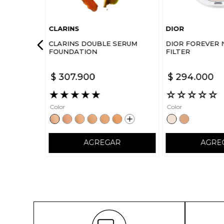
CLARINS
DIOR
CLARINS DOUBLE SERUM
DIOR FOREVER 
FOUNDATION
FILTER
$
307
.
900
$
294
.
000
★
★
★
★
★
☆
☆
☆
☆
☆
Color
Color
AGREGAR
AGRE