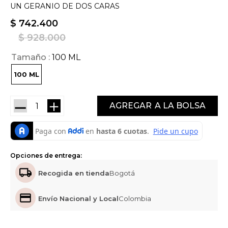
UN GERANIO DE DOS CARAS
$
742
.
400
$
928
.
000
Tamaño
100 ML
100 ML
－
＋
AGREGAR
Opciones de entrega:
Recogida en tienda
Bogotá
Envío Nacional y Local
Colombia