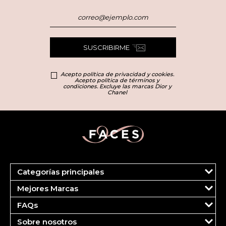
SUSCRIBIRME
Acepto política de privacidad y cookies.
Acepto política de términos y
condiciones. Excluye las marcas Dior y
Chanel
Categorías principales
Marcas
Mejores Marcas
Dior
Clinique
Más Vendidos
FAQs
Estee Lauder
Fragancias
Tu cuenta
Carolina Herrera
Maquillaje
Sobre nosotros
Pedidos