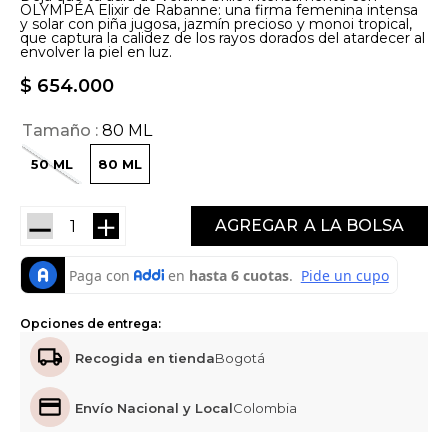
OLYMPÉA Elixir de Rabanne: una firma femenina intensa
y solar con piña jugosa, jazmín precioso y monoi tropical,
que captura la calidez de los rayos dorados del atardecer al
envolver la piel en luz.
$
654
.
000
Tamaño
80 ML
50 ML
80 ML
－
＋
AGREGAR
Opciones de entrega:
Recogida en tienda
Bogotá
Envío Nacional y Local
Colombia