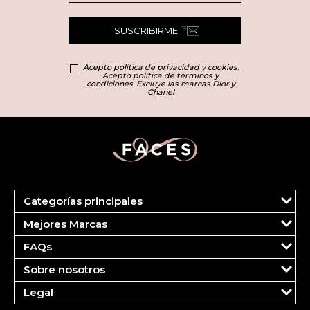
SUSCRIBIRME
Acepto política de privacidad y cookies.
Acepto política de términos y
condiciones. Excluye las marcas Dior y
Chanel
Categorías principales
Marcas
Mejores Marcas
Dior
Clinique
Más Vendidos
FAQs
Estee Lauder
Fragancias
Tu cuenta
Carolina Herrera
Maquillaje
Sobre nosotros
Pedidos
Ver todas las marcas
Cuidado del Rostro
¿Quiénes somos?
FAQS
Legal
Cuidado Corporal
Contáctanos
Pagos
Política de Entregas
Cuidado Capilar