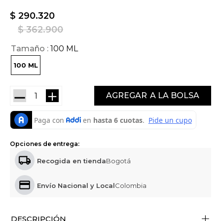
$
290
.
320
$
362
.
900
Tamaño
100 ML
100 ML
－
＋
AGREGAR
Opciones de entrega:
Recogida en tienda
Bogotá
Envío Nacional y Local
Colombia
+
DESCRIPCIÓN