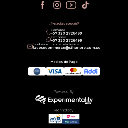
Política de Privacidad
Política de Cancelación
Política de Promociones
Términos de Servicios
Política legal de Gift Cards
¿Necesitas asesoría?
Llámanos
‎+57 320 2726499
Escríbenos
‎+57 320 2726499
Escríbenos un correo electrónico
facesecommerce@sthonore.com.co
Medios de Pago
Powered By:
Technology: