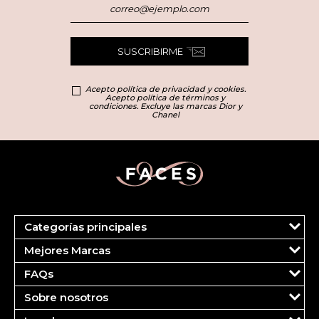
SUSCRIBIRME
Acepto política de privacidad y cookies.
Acepto política de términos y
condiciones. Excluye las marcas Dior y
Chanel
Categorías principales
Marcas
Mejores Marcas
Dior
Clinique
Más Vendidos
FAQs
Estee Lauder
Fragancias
Tu cuenta
Carolina Herrera
Maquillaje
Sobre nosotros
Pedidos
Ver todas las marcas
Cuidado del Rostro
¿Quiénes somos?
FAQS