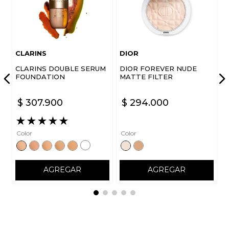
CLARINS
DIOR
CLARINS DOUBLE SERUM
DIOR FOREVER NUDE
FOUNDATION
MATTE FILTER
$
307
.
900
$
294
.
000
★
★
★
★
★
Color
Color
AGREGAR
AGREGAR