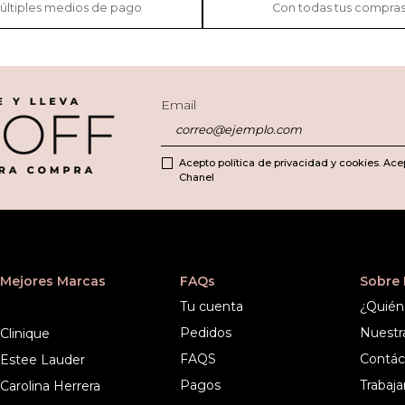
últiples medios de pago
Con todas tus compra
Email
Acepto política de privacidad y cookies. Ace
Chanel
Mejores Marcas
FAQs
Sobre
Tu cuenta
¿Quién
Pedidos
Nuestr
Clinique
FAQS
Contác
Estee Lauder
Pagos
Trabaja
Carolina Herrera