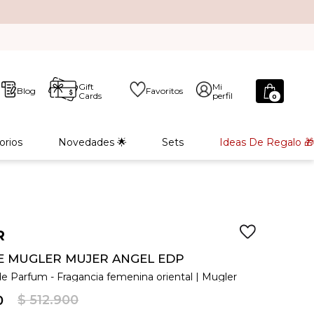
Gift
Mi
Blog
Favoritos
Cards
perfil
0
orios
Novedades 🌟
Sets
Ideas De Regalo 🎁
R
 MUGLER MUJER ANGEL EDP
e Parfum - Fragancia femenina oriental | Mugler
$
512
.
900
0