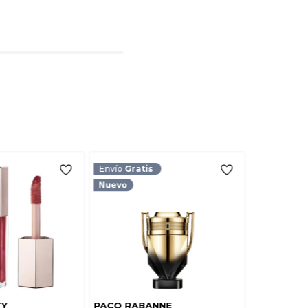
l
rio
TARIO
Envío
Gratis
TY
PACO RABANNE