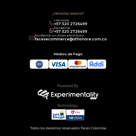
Política de Promociones
Términos de Servicios
Política legal de Gift Cards
¿Necesitas asesoría?
Llámanos
‎+57 320 2726499
Escríbenos
‎+57 320 2726499
Escríbenos un correo electrónico
facesecommerce@sthonore.com.co
Medios de Pago
Powered By:
Technology:
Todos los derechos reservados Faces Colombia