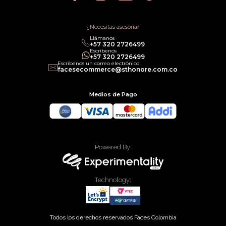
Política de Promociones
Términos de Servicios
Política legal de Gift Cards
¿Necesitas asesoría?
Llámanos
‎+57 320 2726499
Escríbenos
‎+57 320 2726499
Escríbenos un correo electrónico
facesecommerce@sthonore.com.co
Medios de Pago
Powered By:
Technology:
Todos los derechos reservados Faces Colombia